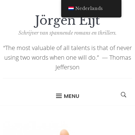
Nederlands
Jörgen Eijt
Schrijver van spannende romans en thrillers.
“The most valuable of all talents is that of never
using two words when one will do.” ―
Thomas
Jefferson
MENU