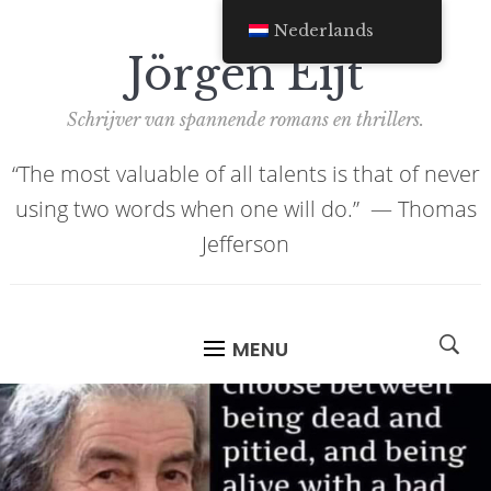
Nederlands
Jörgen Eijt
Schrijver van spannende romans en thrillers.
“The most valuable of all talents is that of never
using two words when one will do.” ―
Thomas
Jefferson
MENU